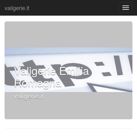
valigerie.it
Valigerie Emilia
Romagna
valigerie.it