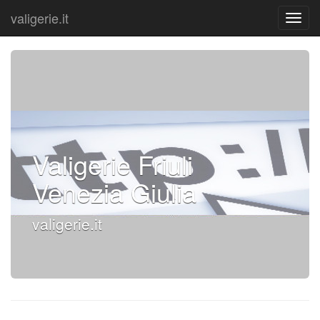
valigerie.it
Valigerie Friuli
Venezia Giulia
valigerie.it